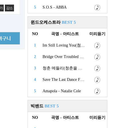
5
S.O.S - ABBA
가
감소
윈드오케스트라
BEST 5
NO
곡명 - 아티스트
미리듣기
1
Im Still Loving You(첨밀밀) - 등려군
2
Bridge Over Troubled Water (험한 세상에 다리가 되어) - Simon & Garfunkel
3
청춘 메들리(청춘을 돌려다오,고장난 벽시계,내 나이가 어때서) - 나훈아.오승근.현철
4
Save The Last Dance For Me - The Drifters
5
Amapola - Natalie Cole
빅밴드
BEST 5
NO
곡명 - 아티스트
미리듣기