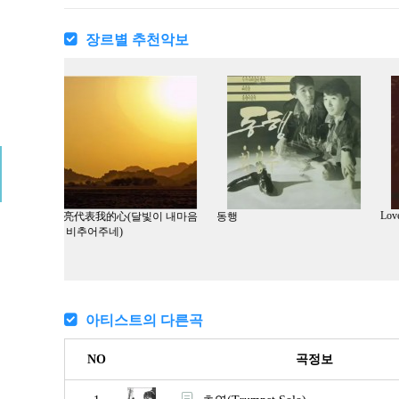
장르별 추천악보
Love Me Tonight
La Reine De Saba(시바의
아티스트의 다른곡
NO
곡정보