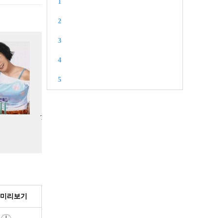
1
2
3
4
5
a Mia
모차르트 콘첼토(K.467 / 2nd
月亮代表我的心(달빛
Movement)
을 비추어주네)
 미리보기