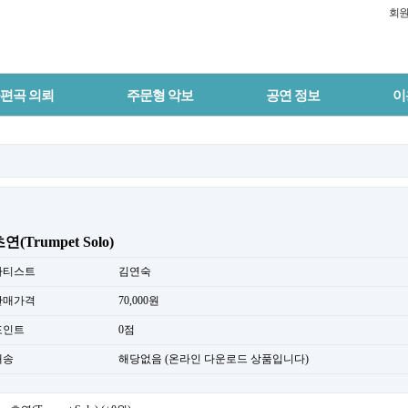
회
편곡 의뢰
주문형 악보
공연 정보
이
연(Trumpet Solo)
아티스트
김연숙
판매가격
70,000원
포인트
0점
배송
해당없음 (온라인 다운로드 상품입니다)