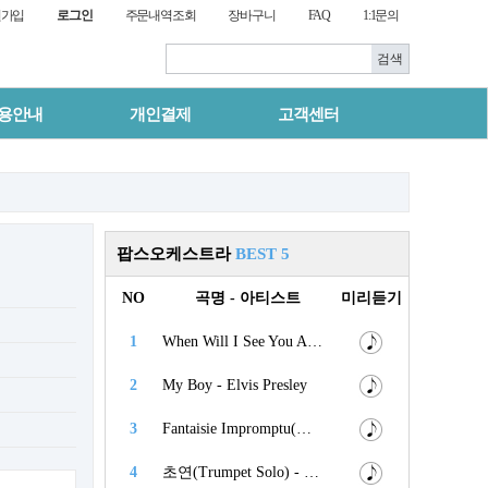
원가입
로그인
주문내역조회
장바구니
FAQ
1:1문의
용안내
개인결제
고객센터
팝스오케스트라
BEST 5
NO
곡명 - 아티스트
미리듣기
1
When Will I See You Again - The Three Degrees
2
My Boy - Elvis Presley
3
Fantaisie Impromptu(즉흥환상곡) - Chopin
4
초연(Trumpet Solo) - 김연숙